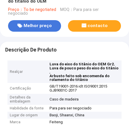
do titânio do OEM
Preço：To be negotiated
MOQ：Para para ser
negociado
Melhor preço
contacto
Descrição De Produto
,
Luva do eixo do titânio do OEM Gr2
Luva de pouco peso do eixo do titânio
Realçar
,
Arbusto feito sob encomenda do
rolamento do titânio
GB/T19001-2016 idt ISO9001:2015
Certificação
GJB9001C-2017
Detalhes da
Caso de madeira
embalagem
Habilidade da fonte
Para para ser negociado
Lugar de origem
Baoji, Shaanxi, China
Marca
Feiteng