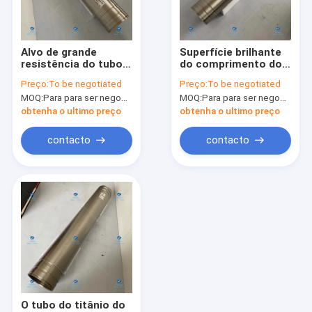
Excursão da fábrica
Controle da qualidade
Alvo de grande
Superfície brilhante
resistência do tubo
do comprimento do
Contacte-nos
do si do CVD Gr1 da
alvo 840mm do filme
Preço:
To be negotiated
Preço:
To be negotiated
baixa densidade PVD
do revestimento de
MOQ:
Para para ser negociado
MOQ:
Para para ser negociado
vácuo da pureza alta
Peça umas citações
do ISO
obtenha o ultimo preço
obtenha o ultimo preço
contacto
contacto
Alvos do tubo
Alvos do titânio
Alvo de cobre
Alvos de aço inoxidável
Flanges do titânio
O tubo do titânio do