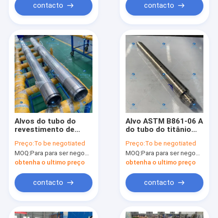
contacto
contacto
Alvos do tubo do
Alvo ASTM B861-06 A
revestimento de
do tubo do titânio
vácuo do nióbio
Gr2 da resistência
Preço:
To be negotiated
Preço:
To be negotiated
GBT19001
térmica
MOQ:
Para para ser negociado
MOQ:
Para para ser negociado
obtenha o ultimo preço
obtenha o ultimo preço
contacto
contacto