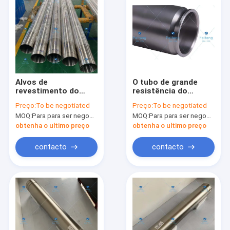
Alvos de
O tubo de grande
revestimento do
resistência do
tubo do ODM 133*
titânio de ASTM
Preço:
To be negotiated
Preço:
To be negotiated
125*2140mm do OEM
B861 Gr1 visa de
MOQ:
Para para ser negociado
MOQ:
Para para ser negociado
pouco peso
obtenha o ultimo preço
obtenha o ultimo preço
contacto
contacto
Casa
Produtos
Sobre nós