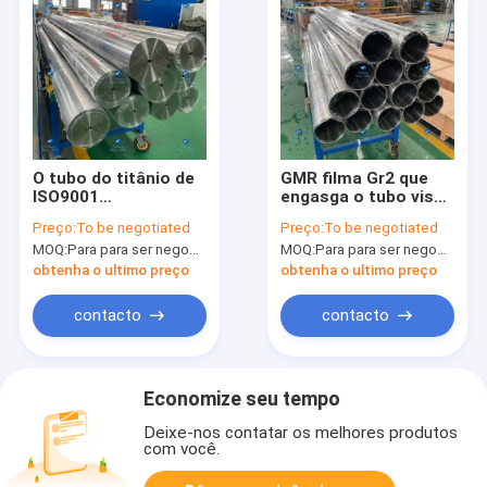
O tubo do titânio de
GMR filma Gr2 que
ISO9001
engasga o tubo visa
133OD*125ID*2940
para o disco
Preço:
To be negotiated
Preço:
To be negotiated
visa o semicondutor
magnetoóptico
MOQ:
Para para ser negociado
MOQ:
Para para ser negociado
obtenha o ultimo preço
obtenha o ultimo preço
contacto
contacto
Economize seu tempo
Deixe-nos contatar os melhores produtos
com você.