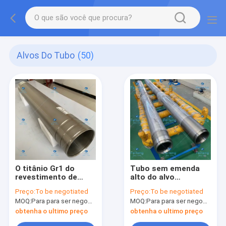
Alvos Do Tubo
(50)
O titânio Gr1 do
Tubo sem emenda
revestimento de
alto do alvo
vácuo que engasga o
ID125mm do tubo do
Preço:
To be negotiated
Preço:
To be negotiated
tubo visa
nióbio do ponto de
MOQ:
Para para ser negociado
MOQ:
Para para ser negociado
133OD*125ID*840L
derretimento
obtenha o ultimo preço
obtenha o ultimo preço