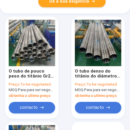
Dê a sua exigência
O tubo de pouco
O tubo denso do
peso do titânio Gr2
titânio do diâmetro
visa a resistência de
125MM de Feiteng
Preço:
To be negotiated
Preço:
To be negotiated
baixa temperatura
visa ASTM B861-06A
MOQ:
Para para ser negociado
MOQ:
Para para ser negociado
obtenha o ultimo preço
obtenha o ultimo preço
contacto
contacto